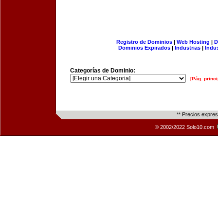
Registro de Dominios
|
Web Hosting
|
D
Dominios Expirados
|
Industrias
|
Indu
Categorías de Dominio:
[Pág. princi
** Precios expre
© 2002/2022 Solo10.com